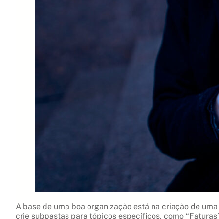
A base de uma boa organização está na criação de uma h
crie subpastas para tópicos específicos, como “Faturas”