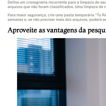
Defina um cronograma recorrente para a limpeza de seu 
arquivos que não foram classificados. Uma limpeza de r
Para maior segurança, crie uma pasta temporária “To Re
semanas e, se não precisar mais dos arquivos, poderá e
Aproveite as vantagens da pesqui