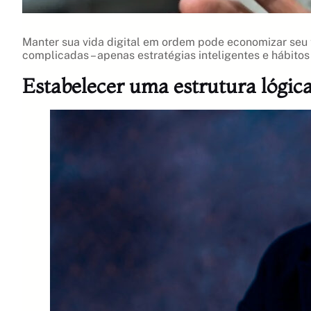
Manter sua vida digital em ordem pode economizar seu 
complicadas – apenas estratégias inteligentes e hábitos
Estabelecer uma estrutura lógica