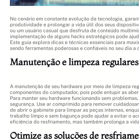
No cenário em constante evolução da tecnologia, garan
produtividade e prolongar a vida útil dos seus disposit
ou um usuário casual que desfruta de conteúdo multimí
implementação de alguns hacks estratégicos pode ajudá
Este guia explora dicas e técnicas essenciais para max
sendo ferramentas poderosas e confiáveis no seu dia a d
Manutenção e limpeza regulares
A manutenção de seu hardware por meio de limpeza reg
componentes do computador, pois pode entupir as abertu
Para manter seu hardware funcionando sem problemas, é
segurança. Use ar comprimido para remover cuidadosame
de abrir o gabinete para limpar as peças internas, enq
trabalho limpo e sem bagunça pode ajudar a evitar o a
eficiência do resfriamento, mas também prolonga a vid
Otimize as soluções de resfriam