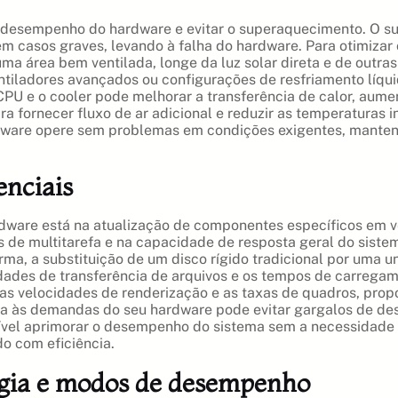
to desempenho do hardware e evitar o superaquecimento. O 
em casos graves, levando à falha do hardware. Para otimizar
ma área bem ventilada, longe da luz solar direta e de outras 
iladores avançados ou configurações de resfriamento líquido
CPU e o cooler pode melhorar a transferência de calor, aume
 fornecer fluxo de ar adicional e reduzir as temperaturas in
rdware opere sem problemas em condições exigentes, mante
enciais
ware está na atualização de componentes específicos em ve
 de multitarefa e na capacidade de resposta geral do siste
ma, a substituição de um disco rígido tradicional por uma 
idades de transferência de arquivos e os tempos de carregame
 as velocidades de renderização e as taxas de quadros, prop
ada às demandas do seu hardware pode evitar gargalos de d
sível aprimorar o desempenho do sistema sem a necessidade
o com eficiência.
rgia e modos de desempenho