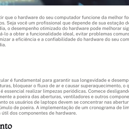
tir que o hardware do seu computador funcione da melhor f
ivos. Seja você um profissional que depende de sua estação 
dia, o desempenho otimizado do hardware pode melhorar sign
-lo a obter a funcionalidade ideal, evitar problemas comu
imizar a eficiência e a confiabilidade do hardware do seu co
ia.
ular é fundamental para garantir sua longevidade e desem
ras, bloquear o fluxo de ar e causar superaquecimento, o qu
 essencial realizar limpezas periódicas. Comece desligando
nte a poeira das aberturas, ventiladores e outros componen
uanto os usuários de laptops devem se concentrar nas abertu
cúmulo de poeira. A implementação de um cronograma de limp
a útil dos componentes de hardware.
ento