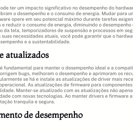
ode ter um impacto significativo no desempenho do hardware 
uilibram o desempenho e o consumo de energia. Mudar para 
ware opere em seu potencial máximo durante tarefas exigen
ps e reduzir o consumo de energia, diminuindo o desempenho
lho da tela, temporizadores de suspensão e processos em se
s suas necessidades atuais, você pode garantir que o hard
sempenho e a sustentabilidade.
e atualizados
 é fundamental para manter o desempenho ideal e a compatib
corrigem bugs, melhoram o desempenho e aprimoram os recur
ularmente se há e instale as atualizações de driver mais rec
a operacional. As atualizações de firmware para component
lidade. Manter-se atualizado com as atualizações não ape
dade com novas tecnologias. Ao manter drivers e firmware at
ação tranquila e segura.
ramento de desempenho