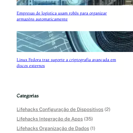
s
e
a
d
Empresas de logística usam robôs para organizar
c
i
armazéns automaticamente
o
s
n
p
h
o
e
s
c
i
e
t
r
i
Linux Fedora traz suporte a criptografia avançada em
v
discos externos
o
s
i
n
t
Categorias
e
l
i
Lifehacks Configuração de Dispositivos
(2)
g
e
Lifehacks Integração de Apps
(35)
n
Lifehacks Organização de Dados
(1)
t