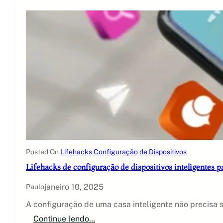
e
s
s
ó
r
i
o
s
e
s
s
e
n
c
i
a
i
Posted On
Lifehacks Configuração de Dispositivos
s
Lifehacks de configuração de dispositivos inteligentes 
p
a
janeiro 10, 2025
Paulo
r
a
A configuração de uma casa inteligente não precisa s
o
t
:
Continue lendo…