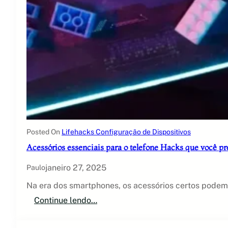
Posted On
Lifehacks Configuração de Dispositivos
Acessórios essenciais para o telefone Hacks que você p
janeiro 27, 2025
Paulo
Na era dos smartphones, os acessórios certos podem
:
Continue lendo…
A
c