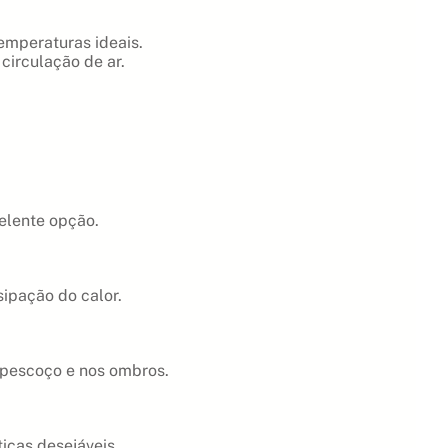
emperaturas ideais.
circulação de ar.
elente opção.
sipação do calor.
o pescoço e nos ombros.
icas desejáveis.