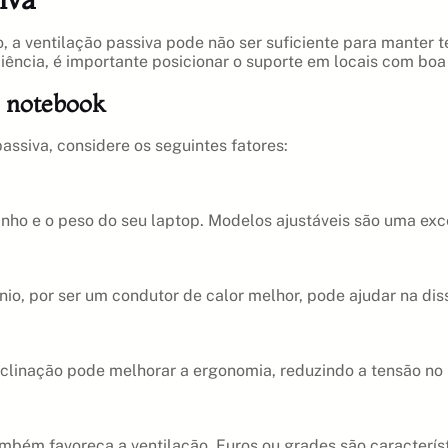
 a ventilação passiva pode não ser suficiente para manter t
ência, é importante posicionar o suporte em locais com boa 
u notebook
ssiva, considere os seguintes fatores:
anho e o peso do seu laptop. Modelos ajustáveis são uma exc
io, por ser um condutor de calor melhor, pode ajudar na dis
inclinação pode melhorar a ergonomia, reduzindo a tensão n
mbém favoreça a ventilação. Furos ou grades são característ